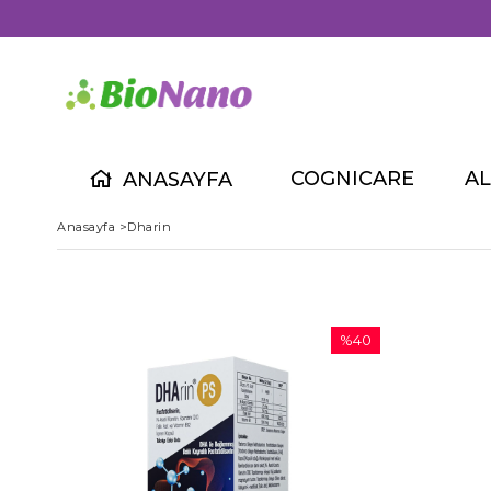
rgo Bedava
COGNICARE
A
ANASAYFA
Anasayfa
>
Dharin
%40
İndirim
%40İndirim