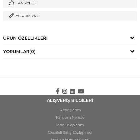
TAVSIYE ET
YORUM YAZ
ÜRÜN ÖZELLIKLERI
YORUMLAR
(0)
ALIŞVERİŞ BİLGİLERİ
Siparişlerim
Kargom Nerede
İade Taleplerim
Mesafeli Satış Sözleşmesi
İptal ve İade Koşulları