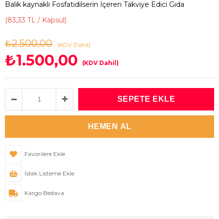
Balık kaynaklı Fosfatidilserin İçeren Takviye Edici Gıda
(83,33 TL / Kapsül)
₺2.500,00
(KDV Dahil)
₺1.500,00
(KDV Dahil)
Favorilere Ekle
İstek Listeme Ekle
Kargo Bedava