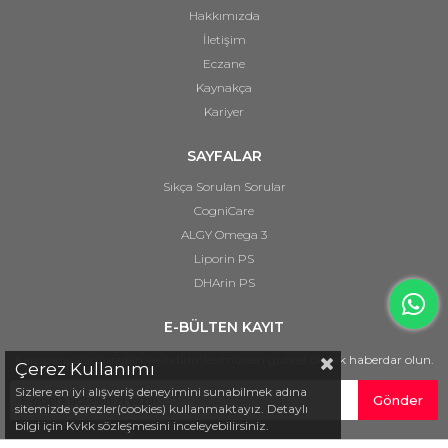
Hakkımızda
İletişim
Eczane
Kaynakça
Kariyer
SAYFALAR
Sıkça Sorulan Sorular
CogniCare
ALGY Omega 3
Liporin PS
DHArin PS
E-BÜLTEN KAYIT
Kampanyalarımızdan ve indirimlerimizden güncel olarak haberdar olun.
Çerez Kullanımı
Sizlere en iyi alışveriş deneyimini sunabilmek adına
Gönder
sitemizde çerezler(cookies) kullanmaktayız. Detaylı
bilgi için Kvkk sözleşmesini inceleyebilirsiniz.